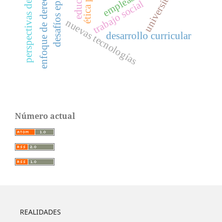
perspectivas decoloniales
desafíos epistémicos
universitarios
enfoque de derechos
trabajo social
nuevas tecnologías
desarrollo curricular
Número actual
REALIDADES