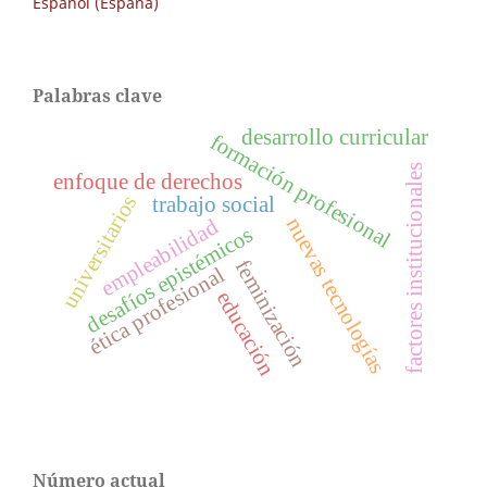
Español (España)
Palabras clave
desarrollo curricular
formación profesional
factores institucionales
enfoque de derechos
universitarios
trabajo social
nuevas tecnologías
empleabilidad
desafíos epistémicos
feminización
ética profesional
educación
Número actual