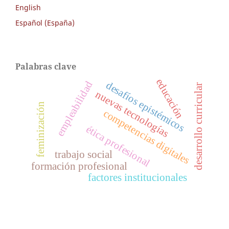
English
Español (España)
Palabras clave
educación
empleabilidad
desafíos epistémicos
desarrollo curricular
nuevas tecnologías
feminización
competencias digitales
ética profesional
trabajo social
formación profesional
factores institucionales