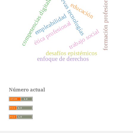
nuevas tecnologías
competencias digitales
formación profesional
educación
empleabilidad
ética profesional
trabajo social
desafíos epistémicos
enfoque de derechos
Número actual