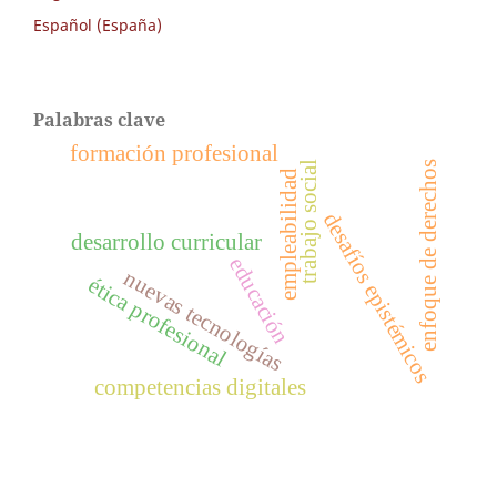
Español (España)
Palabras clave
formación profesional
trabajo social
enfoque de derechos
empleabilidad
desafíos epistémicos
desarrollo curricular
educación
nuevas tecnologías
ética profesional
competencias digitales